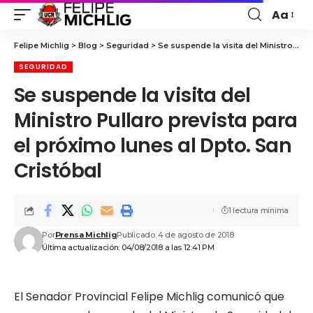
Aa
Felipe Michlig
>
Blog
>
Seguridad
>
Se suspende la visita del Ministro Pullaro prevista para el próximo lunes al Dpto. San Cristóbal
SEGURIDAD
Se suspende la visita del
Ministro Pullaro prevista para
el próximo lunes al Dpto. San
Cristóbal
1 lectura mínima
Por
Prensa Michlig
Publicado: 4 de agosto de 2018
Última actualización: 04/08/2018 a las 12:41 PM
El Senador Provincial Felipe Michlig comunicó que