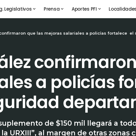
g. Legislativos
Prensa
Aportes PFI
Localidade
confirmaron que las mejoras salariales a policías fortalece 
ález confirmaron
les a policías fo
guridad departa
suplemento de $150 mil llegará a todo
e la URXIII”, al margen de otras zonas cr