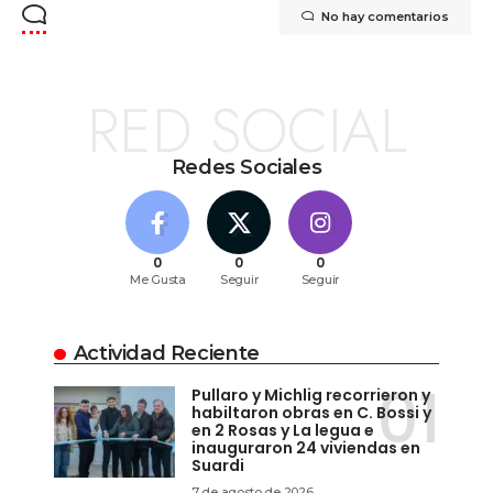
No hay comentarios
RED SOCIAL
Redes Sociales
0
0
0
Me Gusta
Seguir
Seguir
Actividad Reciente
Pullaro y Michlig recorrieron y
habiltaron obras en C. Bossi y
en 2 Rosas y La legua e
inauguraron 24 viviendas en
Suardi
7 de agosto de 2026