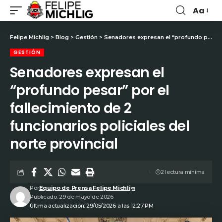
Aa
Felipe Michlig
>
Blog
>
Gestión
>
Senadores expresan el “profundo pesar” por el fallecimiento de 2 funcionarios policiales del norte provincial
GESTIÓN
Senadores expresan el
“profundo pesar” por el
fallecimiento de 2
funcionarios policiales del
norte provincial
2 lectura mínima
Por
Equipo de Prensa Felipe Michlig
Publicado: 29 de mayo de 2026
Última actualización: 29/05/2026 a las 12:27 PM