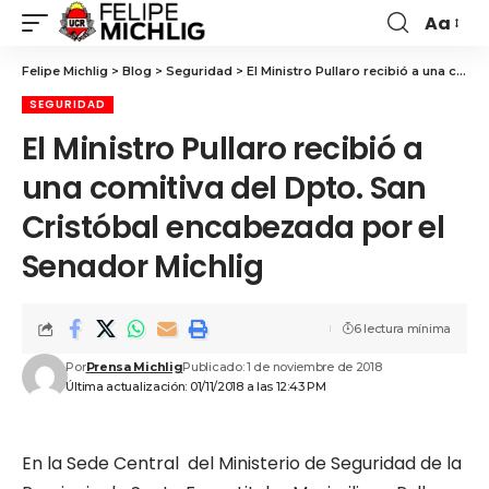
Aa
Felipe Michlig
>
Blog
>
Seguridad
>
El Ministro Pullaro recibió a una comitiva del Dpto. San Cristóbal encabezada por el Senador Michlig
SEGURIDAD
El Ministro Pullaro recibió a
una comitiva del Dpto. San
Cristóbal encabezada por el
Senador Michlig
6 lectura mínima
Por
Prensa Michlig
Publicado: 1 de noviembre de 2018
Última actualización: 01/11/2018 a las 12:43 PM
En la Sede Central del Ministerio de Seguridad de la