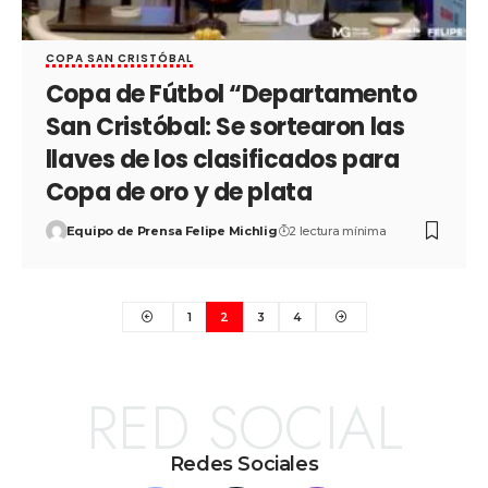
COPA SAN CRISTÓBAL
Copa de Fútbol “Departamento
San Cristóbal: Se sortearon las
llaves de los clasificados para
Copa de oro y de plata
Equipo de Prensa Felipe Michlig
2 lectura mínima
1
2
3
4
RED SOCIAL
Redes Sociales