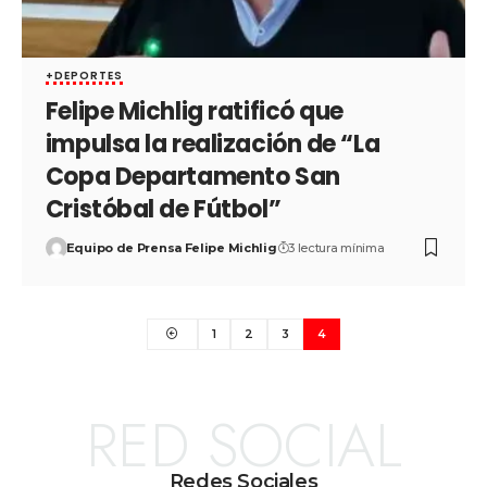
+DEPORTES
Felipe Michlig ratificó que
impulsa la realización de “La
Copa Departamento San
Cristóbal de Fútbol”
Equipo de Prensa Felipe Michlig
3 lectura mínima
1
2
3
4
RED SOCIAL
Redes Sociales