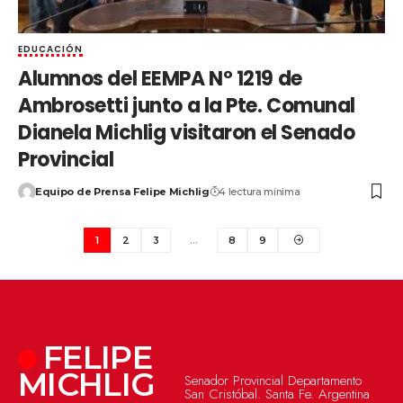
EDUCACIÓN
Alumnos del EEMPA N° 1219 de
Ambrosetti junto a la Pte. Comunal
Dianela Michlig visitaron el Senado
Provincial
Equipo de Prensa Felipe Michlig
4 lectura mínima
1
2
3
…
8
9
FELIPE
MICHLIG
Senador Provincial Departamento
San Cristóbal. Santa Fe. Argentina