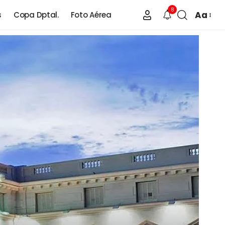
8
Aa
s
Copa Dptal.
Foto Aérea