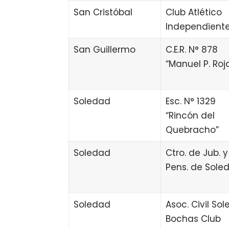
San Cristóbal
Club Atlético
Independient
San Guillermo
C.E.R. N° 878
“Manuel P. Roj
Soledad
Esc. N° 1329
“Rincón del
Quebracho”
Soledad
Ctro. de Jub. y
Pens. de Sole
Soledad
Asoc. Civil So
Bochas Club