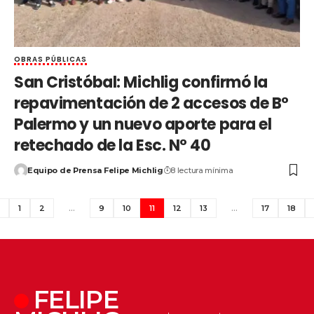
OBRAS PÚBLICAS
San Cristóbal: Michlig confirmó la
repavimentación de 2 accesos de B°
Palermo y un nuevo aporte para el
retechado de la Esc. N° 40
Equipo de Prensa Felipe Michlig
8 lectura mínima
1
2
…
9
10
11
12
13
…
17
18
FELIPE