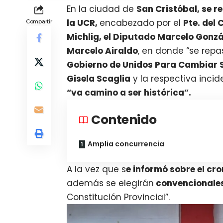
En la ciudad de
San Cristóbal, se r
la UCR,
encabezado por el
Pte. del 
Compartir
Michlig, el Diputado Marcelo Gonzá
Marcelo Airaldo
, en donde “se rep
Gobierno de Unidos Para Cambiar S
Gisela Scaglia
y la respectiva inci
“va camino a ser histórica”.
Contenido
Amplia concurrencia
A la vez que s
e informó sobre el cr
además se elegirán
convencionales
Constitución Provincial”.