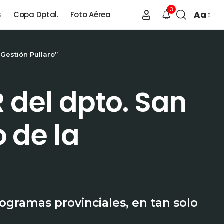
3
Aa
s
Copa Dptal.
Foto Aérea
“Gestión Pullaro”
R del dpto. San
 de la
rogramas provinciales, en tan solo