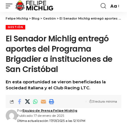
Aa
Felipe Michlig
>
Blog
>
Gestión
>
El Senador Michlig entregó aportes del Programa Brigadier a instituciones de San Cristóbal
GESTIÓN
El Senador Michlig entregó
aportes del Programa
Brigadier a instituciones de
San Cristóbal
En esta oportunidad se vieron beneficiadas la
Sociedad Italiana y el Club Racing LTC.
3 lectura mínima
Por
Equipo de Prensa Felipe Michlig
Publicado: 17 de enero de 2025
Última actualización: 17/01/2025 a las 12:10 PM