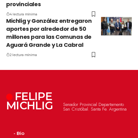
provinciales
4 lectura mínima
Michlig y González entregaron
aportes por alrededor de 50
millones para las Comunas de
Aguará Grande y La Cabral
2 lectura mínima
FELIPE
MICHLIG
Senador Provincial Departamento
San Cristóbal. Santa Fe. Argentina
- Bio