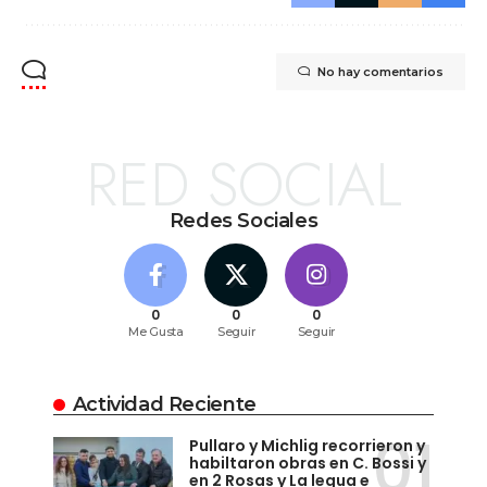
No hay comentarios
RED SOCIAL
Redes Sociales
0
0
0
Me Gusta
Seguir
Seguir
Actividad Reciente
Pullaro y Michlig recorrieron y
habiltaron obras en C. Bossi y
en 2 Rosas y La legua e