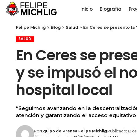
Inicio
Biografía
Pro
Felipe Michlig
>
Blog
>
Salud
>
En Ceres se presentó la 
SALUD
En Ceres se pres
y se impusó el no
hospital local
“Seguimos avanzando en la descentralizació
atención y garantizando el acceso equitativo a
Por
Equipo de Prensa Felipe Michlig
Publicado: 12 d