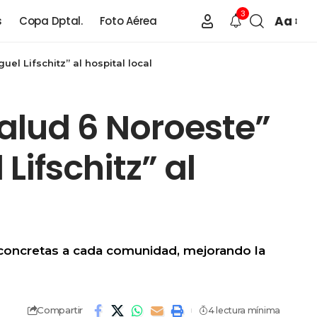
3
Aa
s
Copa Dptal.
Foto Aérea
l Lifschitz” al hospital local
Salud 6 Noroeste”
Lifschitz” al
 concretas a cada comunidad, mejorando la
Compartir
4 lectura mínima