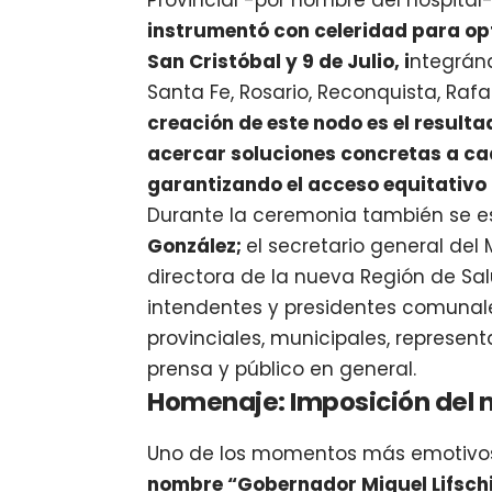
Provincial -por nombre del hospital
instrumentó con celeridad para op
San Cristóbal y 9 de Julio, i
ntegrán
Santa Fe, Rosario, Reconquista, Raf
creación de este nodo es el result
acercar soluciones concretas a c
garantizando el acceso equitativo a
Durante la ceremonia también se e
González;
el secretario general del 
directora de la nueva Región de Sa
intendentes y presidentes comunale
provinciales, municipales, represen
prensa y público en general.
Homenaje: Imposición del n
Uno de los momentos más emotivos 
nombre “Gobernador Miguel Lifschit