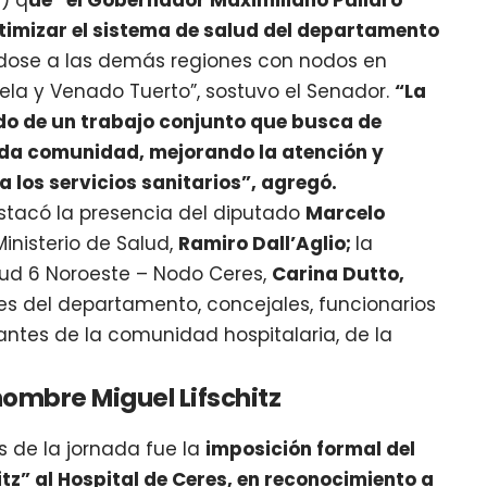
-) q
ue “el Gobernador Maximiliano Pullaro
timizar el sistema de salud del departamento
dose a las demás regiones con nodos en
aela y Venado Tuerto”, sostuvo el Senador.
“La
ado de un trabajo conjunto que busca de
ada comunidad, mejorando la atención y
 los servicios sanitarios”, agregó.
stacó la presencia del diputado
Marcelo
Ministerio de Salud,
Ramiro Dall’Aglio;
la
lud 6 Noroeste – Nodo Ceres,
Carina Dutto,
s del departamento, concejales, funcionarios
tantes de la comunidad hospitalaria, de la
ombre Miguel Lifschitz
de la jornada fue la
imposición formal del
z” al Hospital de Ceres, en reconocimiento a