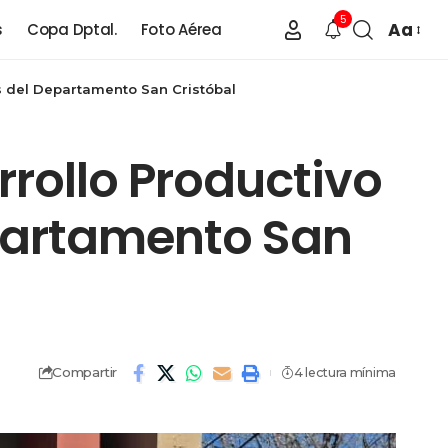
5
Aa
s
Copa Dptal.
Foto Aérea
s del Departamento San Cristóbal
rrollo Productivo
epartamento San
Compartir
4 lectura mínima