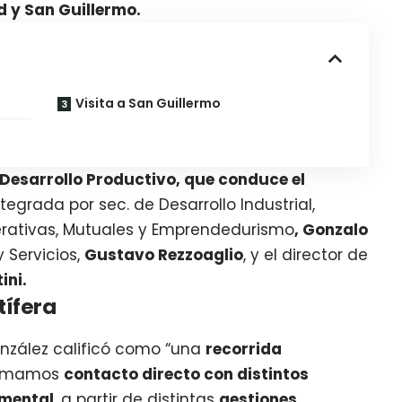
ad y San Guillermo.
Visita a San Guillermo
e Desarrollo Productivo, que conduce el
ntegrada por sec. de Desarrollo Industrial,
perativas, Mutuales y Emprendedurismo
, Gonzalo
y Servicios,
Gustavo Rezzoaglio
, y el director de
ini.
ífera
González calificó como “una
recorrida
tomamos
contacto directo con distintos
amental
, a partir de distintas
gestiones