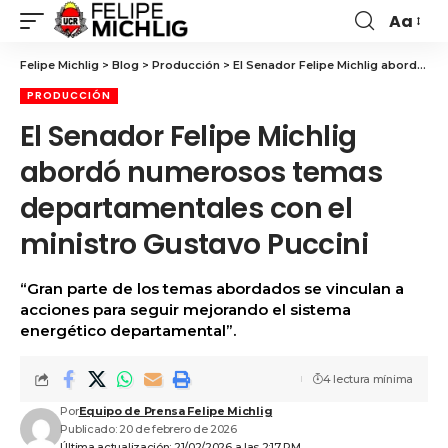
Aa
Felipe Michlig
>
Blog
>
Producción
>
El Senador Felipe Michlig abordó numerosos temas departamentales con el ministro Gustavo Puccini
PRODUCCIÓN
El Senador Felipe Michlig
abordó numerosos temas
departamentales con el
ministro Gustavo Puccini
“Gran parte de los temas abordados se vinculan a
acciones para seguir mejorando el sistema
energético departamental”.
4 lectura mínima
Por
Equipo de Prensa Felipe Michlig
Publicado: 20 de febrero de 2026
Última actualización: 21/02/2026 a las 2:17 PM