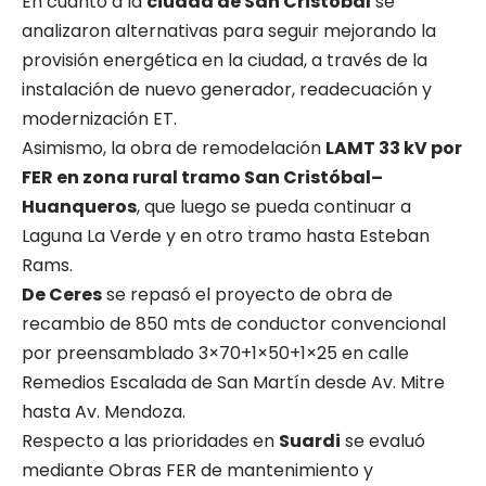
En cuanto a la
ciudad de San Cristóbal
se
analizaron alternativas para seguir mejorando la
provisión energética en la ciudad, a través de la
instalación de nuevo generador, readecuación y
modernización ET.
Asimismo, la obra de remodelación
LAMT 33 kV por
FER en zona rural tramo San Cristóbal–
Huanqueros
, que luego se pueda continuar a
Laguna La Verde y en otro tramo hasta Esteban
Rams.
De Ceres
se repasó el proyecto de obra de
recambio de 850 mts de conductor convencional
por preensamblado 3×70+1×50+1×25 en calle
Remedios Escalada de San Martín desde Av. Mitre
hasta Av. Mendoza.
Respecto a las prioridades en
Suardi
se evaluó
mediante Obras FER de mantenimiento y