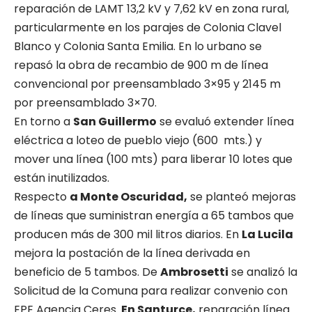
reparación de LAMT 13,2 kV y 7,62 kV en zona rural,
particularmente en los parajes de Colonia Clavel
Blanco y Colonia Santa Emilia. En lo urbano se
repasó la obra de recambio de 900 m de línea
convencional por preensamblado 3×95 y 2145 m
por preensamblado 3×70.
En torno a
San Guillermo
se evaluó extender línea
eléctrica a loteo de pueblo viejo (600 mts.) y
mover una línea (100 mts) para liberar 10 lotes que
están inutilizados.
Respecto
a Monte Oscuridad,
se planteó mejoras
de líneas que suministran energía a 65 tambos que
producen más de 300 mil litros diarios. En
La Lucila
mejora la postación de la línea derivada en
beneficio de 5 tambos. De
Ambrosetti
se analizó la
Solicitud de la Comuna para realizar convenio con
EPE Agencia Ceres.
En Santurce,
reparación línea