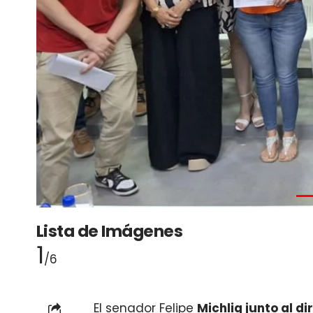
Lista de Imágenes
1
/6
El senador Felipe
Michlig junto al di