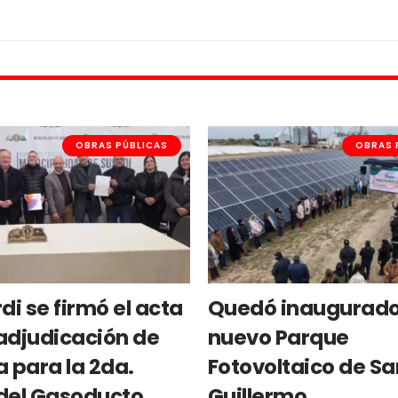
OBRAS PÚBLICAS
OBRAS 
di se firmó el acta
Quedó inaugurado
adjudicación de
nuevo Parque
a para la 2da.
Fotovoltaico de Sa
del Gasoducto
Guillermo