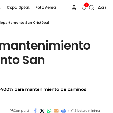
5
Aa
s
Copa Dptal.
Foto Aérea
departamento San Cristóbal
l mantenimiento
ento San
el 400% para mantenimiento de caminos
Compartir
3 lectura mínima