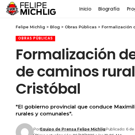
Inicio
Biografía
Pro
Felipe Michlig
>
Blog
>
Obras Públicas
>
Formalización 
OBRAS PÚBLICAS
Formalización d
de caminos rura
Cristóbal
"El gobierno provincial que conduce Maximi
rurales y comunales".
Por
Equipo de Prensa Felipe Michlig
Publicado: 6 d