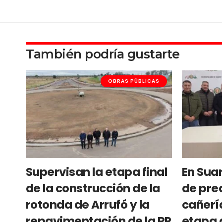
También podría gustarte
OBRAS PÚBLICAS
Supervisan la etapa final
En Suar
de la construcción de la
de pre
rotonda de Arrufó y la
cañerí
repavimentación de la RP
etapa 