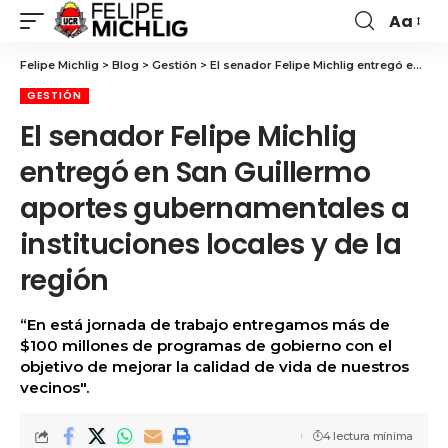
Aa
Felipe Michlig
>
Blog
>
Gestión
>
El senador Felipe Michlig entregó en San Guillermo aportes gubernamentales a instituciones locales y de la región
GESTIÓN
El senador Felipe Michlig
entregó en San Guillermo
aportes gubernamentales a
instituciones locales y de la
región
“En está jornada de trabajo entregamos más de
$100 millones de programas de gobierno con el
objetivo de mejorar la calidad de vida de nuestros
vecinos".
4 lectura mínima