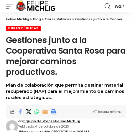
Aa
Felipe Michlig
>
Blog
>
Obras Públicas
>
Gestiones junto a la Cooperativa Santa Rosa para mejorar caminos productivos.
OBRAS PÚBLICAS
Gestiones junto a la
Cooperativa Santa Rosa para
mejorar caminos
productivos.
Plan de colaboración que permita destinar material
recuperado (RAP) para el mejoramiento de caminos
rurales estratégicos.
1 lectura mínima
Por
Equipo de Prensa Felipe Michlig
Publicado: 4 de octubre de 2025
Última actualización: 05/10/2025 a las 9:06 AM