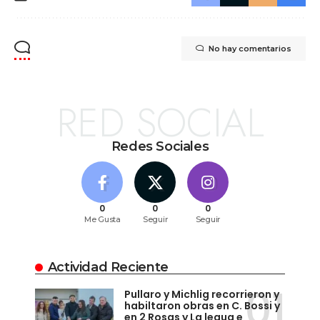
No hay comentarios
RED SOCIAL
Redes Sociales
0
0
0
Me Gusta
Seguir
Seguir
Actividad Reciente
Pullaro y Michlig recorrieron y
habiltaron obras en C. Bossi y
en 2 Rosas y La legua e