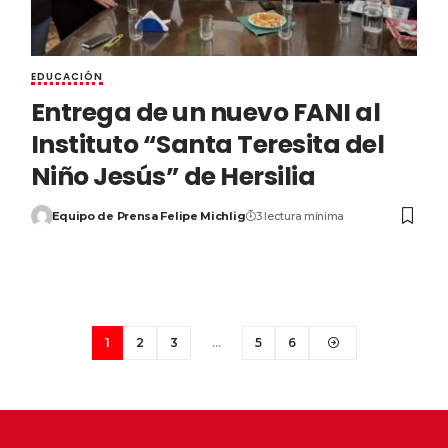
EDUCACIÓN
Entrega de un nuevo FANI al
Instituto “Santa Teresita del
Niño Jesús” de Hersilia
Equipo de Prensa Felipe Michlig
3 lectura mínima
1
2
3
…
5
6