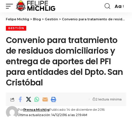
Aa
Felipe Michlig
>
Blog
>
Gestión
>
Convenio para tratamiento de residuos domiciliarios y entrega de aportes del PFI para entidades del Dpto. San Cristóbal
GESTIÓN
Convenio para tratamiento
de residuos domiciliarios y
entrega de aportes del PFI
para entidades del Dpto. San
Cristóbal
2 lectura mínima
Por
Prensa Michlig
Publicado: 14 de diciembre de 2016
Última actualización: 14/12/2016 a las 2:19 AM