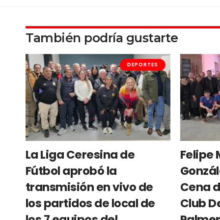
También podría gustarte
DEPORTES
La Liga Ceresina de
Felipe 
Fútbol aprobó la
Gonzál
transmisión en vivo de
Cena d
los partidos de local de
Club D
los 7 equipos del
Palme