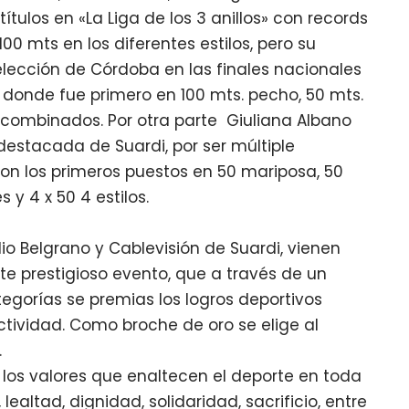
títulos en «La Liga de los 3 anillos» con records
00 mts en los diferentes estilos, pero su
elección de Córdoba en las finales nacionales
a donde fue primero en 100 mts. pecho, 50 mts.
50 combinados. Por otra parte Giuliana Albano
destacada de Suardi, por ser múltiple
n los primeros puestos en 50 mariposa, 50
es y 4 x 50 4 estilos.
io Belgrano y Cablevisión de Suardi, vienen
e prestigioso evento, que a través de un
egorías se premias los logros deportivos
ctividad. Como broche de oro se elige al
.
ar los valores que enaltecen el deporte en toda
ealtad, dignidad, solidaridad, sacrificio, entre