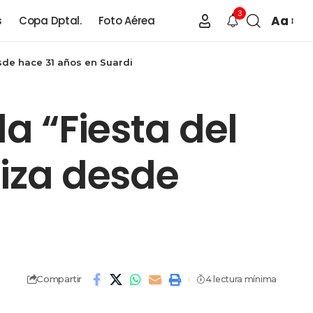
3
Aa
s
Copa Dptal.
Foto Aérea
esde hace 31 años en Suardi
la “Fiesta del
liza desde
Compartir
4 lectura mínima