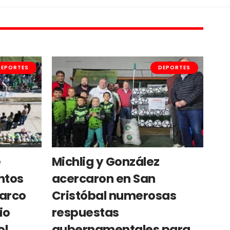
DEPORTES
DEPORTES
e
Michlig y González
ntos
acercaron en San
marco
Cristóbal numerosas
io
respuestas
ol
gubernamentales para