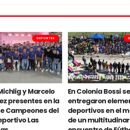
DEPORTES
Michlig y Marcelo
En Colonia Bossi s
ez presentes en la
entregaron eleme
e Campeones del
deportivos en el 
eportivo Las
de un multitudinar
ras
encuentro de Fútb