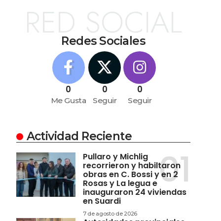
RED SOCIAL
Redes Sociales
0
0
0
Me Gusta
Seguir
Seguir
Actividad Reciente
Pullaro y Michlig
recorrieron y habiltaron
obras en C. Bossi y en 2
Rosas y La legua e
inauguraron 24 viviendas
en Suardi
7 de agosto de 2026