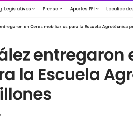
g. Legislativos
Prensa
Aportes PFI
Localidade
entregaron en Ceres mobiliarios para la Escuela Agrotécnica po
ález entregaron 
ra la Escuela Ag
illones
7