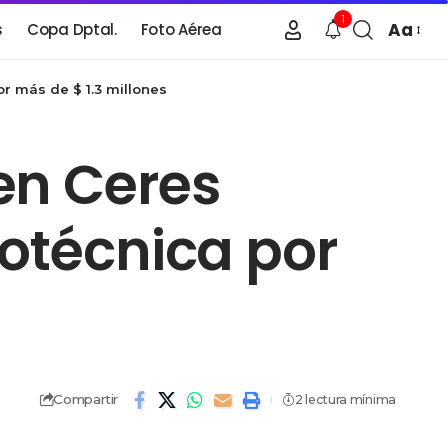
1
Aa
s
Copa Dptal.
Foto Aérea
r más de $ 1.3 millones
en Ceres
rotécnica por
Compartir
2 lectura mínima