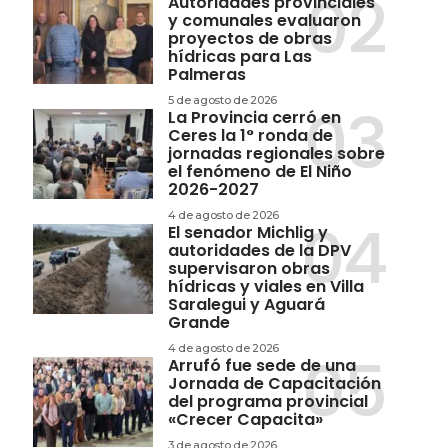
Autoridades provinciales
y comunales evaluaron
proyectos de obras
hídricas para Las
Palmeras
5 de agosto de 2026
La Provincia cerró en
Ceres la 1° ronda de
jornadas regionales sobre
el fenómeno de El Niño
2026-2027
4 de agosto de 2026
El senador Michlig y
autoridades de la DPV
supervisaron obras
hídricas y viales en Villa
Saralegui y Aguará
Grande
4 de agosto de 2026
Arrufó fue sede de una
Jornada de Capacitación
del programa provincial
«Crecer Capacita»
3 de agosto de 2026