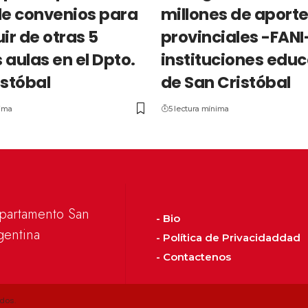
de convenios para
millones de aport
ir de otras 5
provinciales -FANI
 aulas en el Dpto.
instituciones educ
istóbal
de San Cristóbal
nima
5 lectura mínima
epartamento San
- Bio
gentina
- Política de Privacidaddad
- Contactenos
dos.