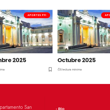
APORTES PFI
APO
bre 2025
Octubre 2025
nima
5 lectura mínima
epartamento San
- Bio