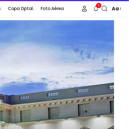
5
Aa
s
Copa Dptal.
Foto Aérea