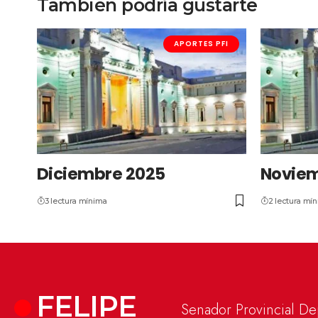
También podría gustarte
APORTES PFI
Diciembre 2025
Noviem
3 lectura mínima
2 lectura mí
FELIPE
Senador Provincial D