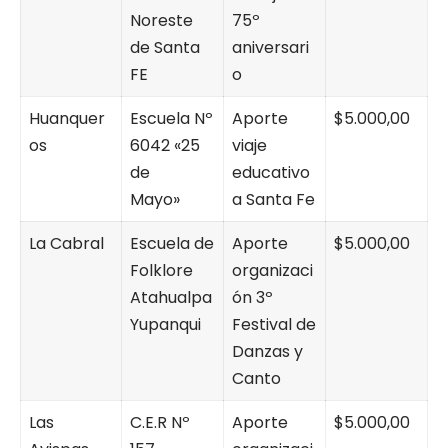
Noreste
75º
de Santa
aniversari
FE
o
Huanquer
Escuela Nº
Aporte
$5.000,00
os
6042 «25
viaje
de
educativo
Mayo»
a Santa Fe
La Cabral
Escuela de
Aporte
$5.000,00
Folklore
organizaci
Atahualpa
ón 3º
Yupanqui
Festival de
Danzas y
Canto
Las
C.E.R Nº
Aporte
$5.000,00