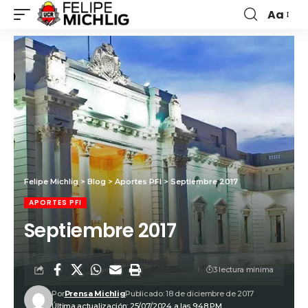
Aa
Felipe Michlig
>
Blog
>
Aportes PFI
>
Septiembre 2017
APORTES PFI
Septiembre 2017
3 lectura mínima
Por
Prensa Michlig
Publicado: 18 de diciembre de 2017
Última actualización: 25/07/2024 a las 9:48 PM