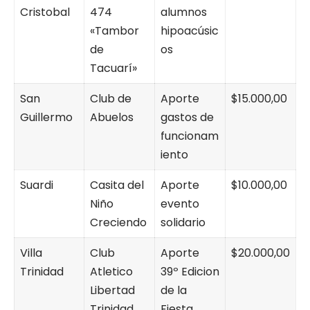
Cristobal
474
alumnos
«Tambor
hipoacúsic
de
os
Tacuarí»
San
Club de
Aporte
$15.000,00
Guillermo
Abuelos
gastos de
funcionam
iento
Suardi
Casita del
Aporte
$10.000,00
Niño
evento
Creciendo
solidario
Villa
Club
Aporte
$20.000,00
Trinidad
Atletico
39º Edicion
Libertad
de la
Trinidad
Fiesta