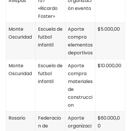
Avispas
157
organizaci
«Ricardo
ón evento
Foster»
Monte
Escuela de
Aporte
$5.000,00
Oscuridad
futbol
compra
infantil
elementos
deportivos
Monte
Escuela de
Aporte
$10.000,00
Oscuridad
futbol
compra
infantil
materiales
de
construcci
on
Rosario
Federacio
Aporte
$60.000,0
n de
organizaci
0