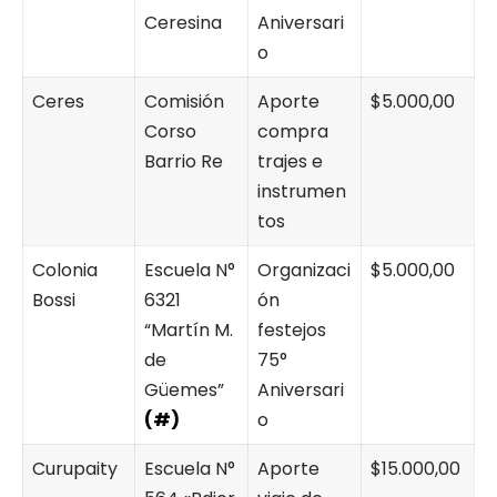
Ceresina
Aniversari
o
Ceres
Comisión
Aporte
$5.000,00
Corso
compra
Barrio Re
trajes e
instrumen
tos
Colonia
Escuela N°
Organizaci
$5.000,00
Bossi
6321
ón
“Martín M.
festejos
de
75°
Güemes”
Aniversari
(#)
o
Curupaity
Escuela N°
Aporte
$15.000,00