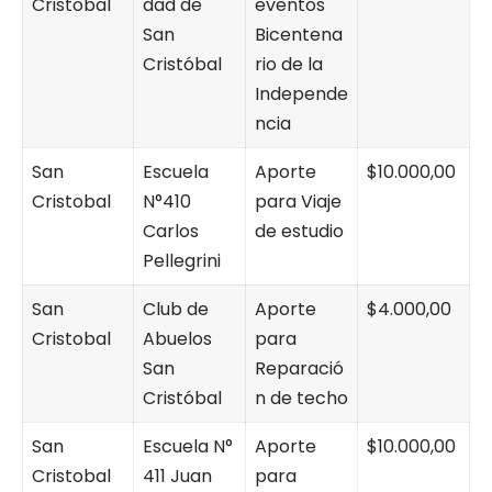
Cristobal
dad de
eventos
San
Bicentena
Cristóbal
rio de la
Independe
ncia
San
Escuela
Aporte
$10.000,00
Cristobal
N°410
para Viaje
Carlos
de estudio
Pellegrini
San
Club de
Aporte
$4.000,00
Cristobal
Abuelos
para
San
Reparació
Cristóbal
n de techo
San
Escuela N°
Aporte
$10.000,00
Cristobal
411 Juan
para