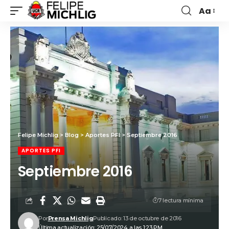
Aa
Felipe Michlig
>
Blog
>
Aportes PFI
>
Septiembre 2016
APORTES PFI
Septiembre 2016
7 lectura mínima
Por
Prensa Michlig
Publicado: 13 de octubre de 2016
Última actualización: 25/07/2024 a las 1:23 PM