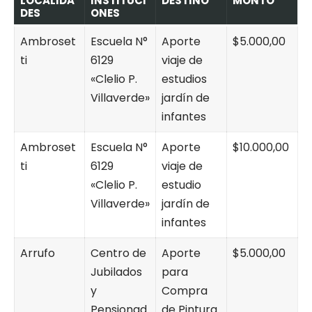
LOCALIDA
INSTITUCI
DESTINO
MONTO
DES
ONES
Ambroset
Escuela N°
Aporte
$5.000,00
ti
6129
viaje de
«Clelio P.
estudios
Villaverde»
jardín de
infantes
Ambroset
Escuela N°
Aporte
$10.000,00
ti
6129
viaje de
«Clelio P.
estudio
Villaverde»
jardín de
infantes
Arrufo
Centro de
Aporte
$5.000,00
Jubilados
para
y
Compra
Pensionad
de Pintura