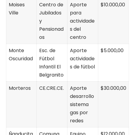
Moises
Centro de
Aporte
$10.000,00
Ville
Jubilados
para
y
actividade
Pensionad
s del
os
centro
Monte
Esc. de
Aporte
$5.000,00
Oscuridad
Fútbol
actividade
Infantil El
s de fútbol
Belgranito
Morteros
CE.CRE.CE.
Aporte
$30.000,00
desarrollo
sistema
gas por
redes
Ñanducita
Comuna
Equipo
$12.000,00