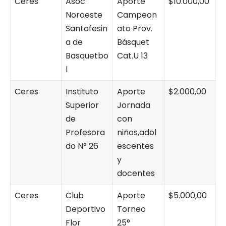
Ceres
Asoc.
Aporte
$10.000,00
Noroeste
Campeon
Santafesin
ato Prov.
a de
Básquet
Basquetbo
Cat.U 13
l
Ceres
Instituto
Aporte
$2.000,00
Superior
Jornada
de
con
Profesora
niños,adol
do N° 26
escentes
y
docentes
Ceres
Club
Aporte
$5.000,00
Deportivo
Torneo
Flor
25°