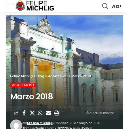
Aa
Felipe Michlig
>
Blog
>
Aportes PFI
>
Marzo 2018
APORTES PFI
Marzo 2018
2 lectura mínima
Por
Prensa Michlig
Publicado: 29 de mayo de 2018
Última actualización: 25/07/2024 a las 9:59 PM