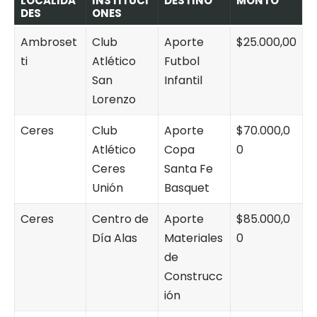
LOCALIDA
INSTITUCI
DESTINO
MONTO
DES
ONES
Ambroset
Club
Aporte
$25.000,00
ti
Atlético
Futbol
San
Infantil
Lorenzo
Ceres
Club
Aporte
$70.000,0
Atlético
Copa
0
Ceres
Santa Fe
Unión
Basquet
Ceres
Centro de
Aporte
$85.000,0
Día Alas
Materiales
0
de
Construcc
ión