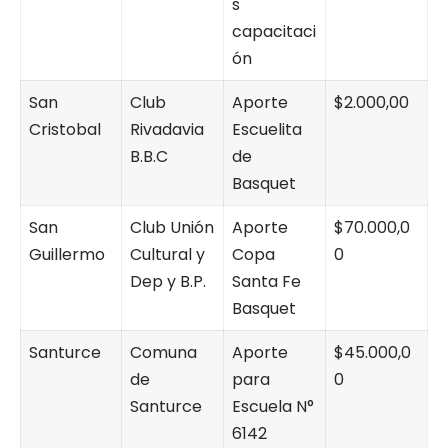
s
capacitaci
ón
San
Club
Aporte
$2.000,00
Cristobal
Rivadavia
Escuelita
B.B.C
de
Basquet
San
Club Unión
Aporte
$70.000,0
Guillermo
Cultural y
Copa
0
Dep y B.P.
Santa Fe
Basquet
Santurce
Comuna
Aporte
$45.000,0
de
para
0
Santurce
Escuela N°
6142