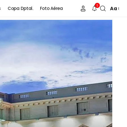
5
Aa
s
Copa Dptal.
Foto Aérea