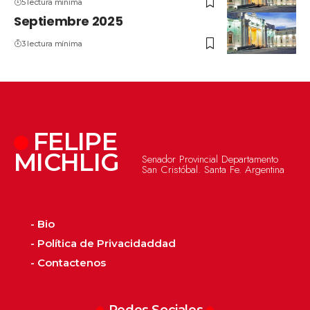
5 lectura mínima
Septiembre 2025
3 lectura mínima
FELIPE
MICHLIG
Senador Provincial Departamento
San Cristóbal. Santa Fe. Argentina
- Bio
- Política de Privacidaddad
- Contactenos