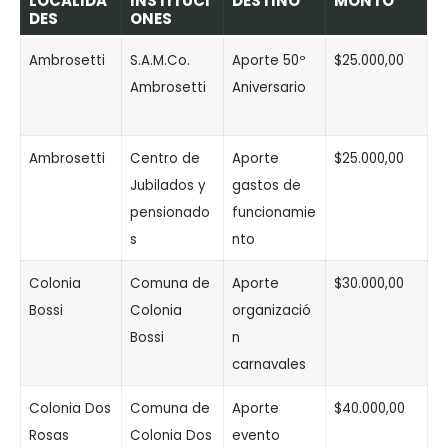
LOCALIDA
INSTITUCI
DESTINO
MONTO
DES
ONES
Ambrosetti
S.A.M.Co.
Aporte 50º
$25.000,00
Ambrosetti
Aniversario
Ambrosetti
Centro de
Aporte
$25.000,00
Jubilados y
gastos de
pensionado
funcionamie
s
nto
Colonia
Comuna de
Aporte
$30.000,00
Bossi
Colonia
organizació
Bossi
n
carnavales
Colonia Dos
Comuna de
Aporte
$40.000,00
Rosas
Colonia Dos
evento