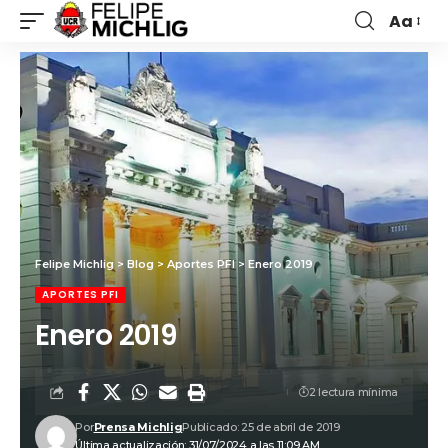
Aa
Felipe Michlig
>
Blog
>
Aportes PFI
>
Enero 2019
APORTES PFI
Enero 2019
2 lectura mínima
Por
Prensa Michlig
Publicado: 25 de abril de 2019
Última actualización: 31/07/2024 a las 11:09 AM