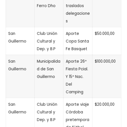
Ferro Dho
traslados
delegacione
s
San
Club Unión
Aporte
$50.000,00
Guillermo
Cultural y
Copa Santa
Dep. y B.P
Fe Basquet
San
Municipalida
Aporte 26º
$100.000,00
Guillermo
d de San
Fiesta Pcial.
Guillermo
Y 15º Nac.
Del
Camping
San
Club Unión
Aporte viaje
$20.000,00
Guillermo
Cultural y
Córdoba
Dep. y B.P
pretempora