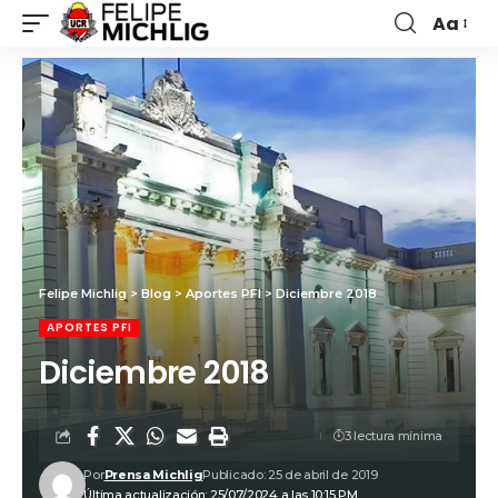
Aa
Felipe Michlig
>
Blog
>
Aportes PFI
>
Diciembre 2018
APORTES PFI
Diciembre 2018
3 lectura mínima
Por
Prensa Michlig
Publicado: 25 de abril de 2019
Última actualización: 25/07/2024 a las 10:15 PM