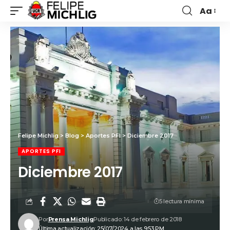
Aa
Felipe Michlig
>
Blog
>
Aportes PFI
>
Diciembre 2017
APORTES PFI
Diciembre 2017
5 lectura mínima
Por
Prensa Michlig
Publicado: 14 de febrero de 2018
Última actualización: 25/07/2024 a las 9:53 PM