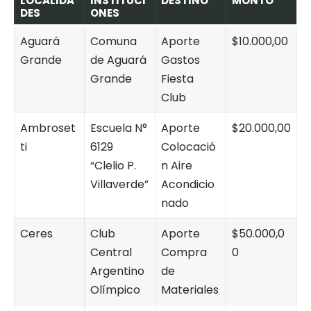
LOCALIDA
INSTITUCI
DESTINO
MONTO
DES
ONES
Aguará
Comuna
Aporte
$10.000,00
Grande
de Aguará
Gastos
Grande
Fiesta
Club
Ambroset
Escuela N°
Aporte
$20.000,00
ti
6129
Colocació
“Clelio P.
n Aire
Villaverde”
Acondicio
nado
Ceres
Club
Aporte
$50.000,0
Central
Compra
0
Argentino
de
Olímpico
Materiales