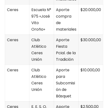
Ceres
Escuela N°
Aporte
$20.000,00
975 «José
compra
Vito
de
Oroño»
materiales
Ceres
Club
Aporte
$30.000,00
Atlético
Fiesta
Ceres
Pcial. de la
Unión
Tradición
Ceres
Club
Aporte
$10.000,00
Atlético
para
Ceres
Subcomisi
Unión
ón de
Básquet
Ceres
E. E. S. O.
Aporte
$2.500,00