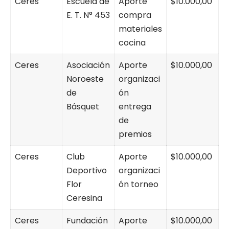
Ceres
Escuela de
Aporte
$10.000,00
E. T. N° 453
compra
materiales
cocina
Ceres
Asociación
Aporte
$10.000,00
Noroeste
organizaci
de
ón
Básquet
entrega
de
premios
Ceres
Club
Aporte
$10.000,00
Deportivo
organizaci
Flor
ón torneo
Ceresina
Ceres
Fundación
Aporte
$10.000,00