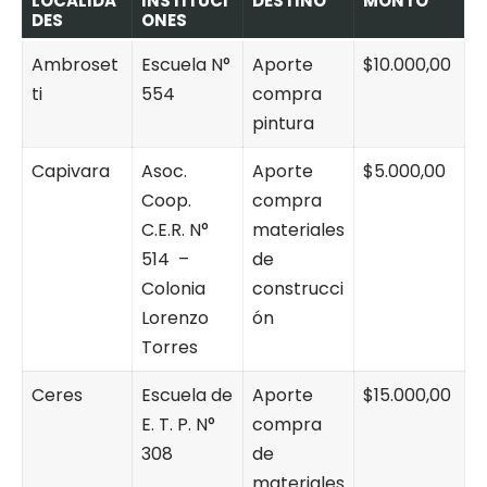
LOCALIDA
INSTITUCI
DESTINO
MONTO
DES
ONES
Ambroset
Escuela N°
Aporte
$10.000,00
ti
554
compra
pintura
Capivara
Asoc.
Aporte
$5.000,00
Coop.
compra
C.E.R. N°
materiales
514 –
de
Colonia
construcci
Lorenzo
ón
Torres
Ceres
Escuela de
Aporte
$15.000,00
E. T. P. N°
compra
308
de
materiales