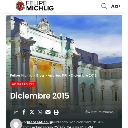
Aa
Felipe Michlig
>
Blog
>
Aportes PFI
>
Diciembre 2015
APORTES PFI
Diciembre 2015
4 lectura mínima
Por
Prensa Michlig
Publicado: 5 de diciembre de 2015
Última actualización: 25/07/2024 a las 12:05 PM