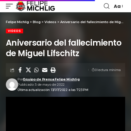
Aa
Felipe Michlig
>
Blog
>
Videos
>
Aniversario del fallecimiento de Miguel Lifschitz
VIDEOS
Aniversario del fallecimiento
de Miguel Lifschitz
0 lectura mínima
Por
Equipo de Prensa Felipe Michlig
Publicado: 5 de mayo de 2022
Última actualización: 13/07/2022 a las 7:23 PM