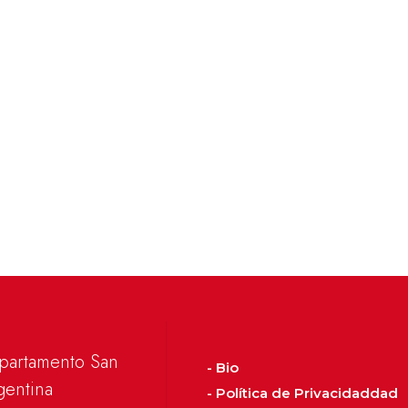
epartamento San
- Bio
gentina
- Política de Privacidaddad