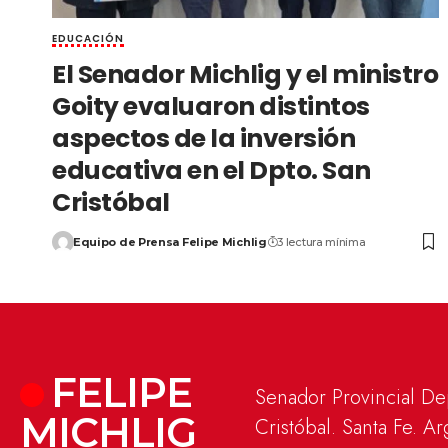
EDUCACIÓN
El Senador Michlig y el ministro
Goity evaluaron distintos
aspectos de la inversión
educativa en el Dpto. San
Cristóbal
Equipo de Prensa Felipe Michlig
3 lectura mínima
FELIPE
Senador Provincial D
MICHLIG
Cristóbal. Santa Fe. Ar