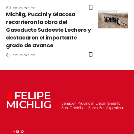
3 lectura mínima
Michlig, Puccini y Giacosa
recorrieron la obra del
Gasoducto Sudoeste Lechero y
destacaron el importante
grado de avance
5 lectura mínima
FELIPE
MICHLIG
Senador Provincial Departamento
San Cristóbal. Santa Fe. Argentina
- Bio