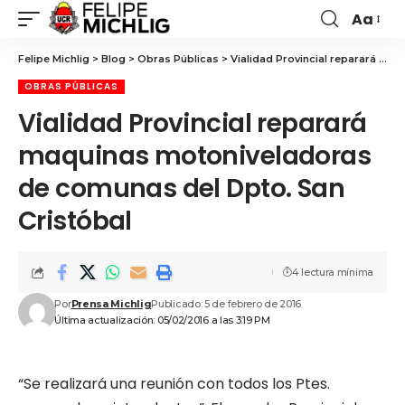
Aa
Felipe Michlig
>
Blog
>
Obras Públicas
>
Vialidad Provincial reparará maquinas motoniveladoras de comunas del Dpto. San Cristóbal
OBRAS PÚBLICAS
Vialidad Provincial reparará
maquinas motoniveladoras
de comunas del Dpto. San
Cristóbal
4 lectura mínima
Por
Prensa Michlig
Publicado: 5 de febrero de 2016
Última actualización: 05/02/2016 a las 3:19 PM
“Se realizará una reunión con todos los Ptes.