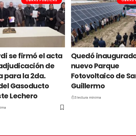
OBRAS PÚBLICAS
OBRAS 
di se firmó el acta
Quedó inaugurado
adjudicación de
nuevo Parque
a para la 2da.
Fotovoltaico de Sa
del Gasoducto
Guillermo
te Lechero
3 lectura mínima
nima