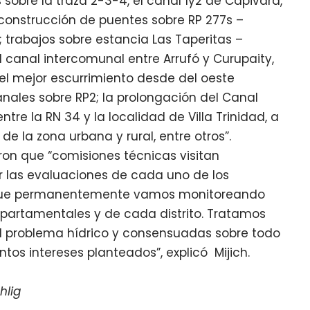
s sobre la traza 2-3-4, el canal 1y2 de Capivara,
; construcción de puentes sobre RP 277s –
 trabajos sobre estancia Las Taperitas –
el canal intercomunal entre Arrufó y Curupaity,
 el mejor escurrimiento desde del oeste
ales sobre RP2; la prolongación del Canal
tre la RN 34 y la localidad de Villa Trinidad, a
e la zona urbana y rural, entre otros”.
aron que “comisiones técnicas visitan
r las evaluaciones de cada uno de los
, que permanentemente vamos monitoreando
partamentales y de cada distrito. Tratamos
l problema hídrico y consensuadas sobre todo
ntos intereses planteados”, explicó Mijich.
hlig