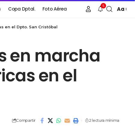
5
Aa
s
Copa Dptal.
Foto Aérea
s en el Dpto. San Cristóbal
es en marcha
icas en el
Compartir
2 lectura mínima