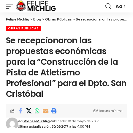
Aa
Felipe Michlig
>
Blog
>
Obras Públicas
>
Se recepcionaron las propuestas económicas para la “Construcción de la Pista de Atletismo Profesional” para el Dpto. San Cristóbal
OBRAS PÚBLICAS
Se recepcionaron las
propuestas económicas
para la “Construcción de la
Pista de Atletismo
Profesional” para el Dpto. San
Cristóbal
6 lectura mínima
Por
Prensa Michlig
Publicado: 30 de mayo de 2017
Última actualización: 30/05/2017 a las 4:00 PM