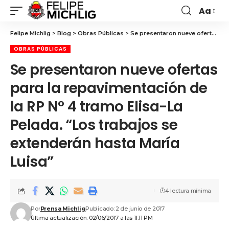
Aa
Felipe Michlig
>
Blog
>
Obras Públicas
>
Se presentaron nueve ofertas para la repavimentación de la RP N° 4 tramo Elisa-La Pelada. “Los trabajos se extenderán hasta María Luisa”
OBRAS PÚBLICAS
Se presentaron nueve ofertas
para la repavimentación de
la RP N° 4 tramo Elisa-La
Pelada. “Los trabajos se
extenderán hasta María
Luisa”
4 lectura mínima
Por
Prensa Michlig
Publicado: 2 de junio de 2017
Última actualización: 02/06/2017 a las 11:11 PM