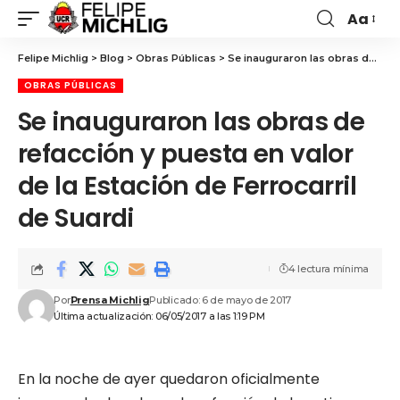
Aa
Felipe Michlig
>
Blog
>
Obras Públicas
>
Se inauguraron las obras de refacción y puesta en valor de la Estación de Ferrocarril de Suardi
OBRAS PÚBLICAS
Se inauguraron las obras de
refacción y puesta en valor
de la Estación de Ferrocarril
de Suardi
4 lectura mínima
Por
Prensa Michlig
Publicado: 6 de mayo de 2017
Última actualización: 06/05/2017 a las 1:19 PM
En la noche de ayer quedaron oficialmente