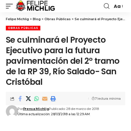
Aa
Felipe Michlig
>
Blog
>
Obras Públicas
>
Se culminará el Proyecto Ejecutivo para la futura pavimentación del 2° tramo de la RP 39, Río Salado- San Cristóbal
OBRAS PÚBLICAS
Se culminará el Proyecto
Ejecutivo para la futura
pavimentación del 2° tramo
de la RP 39, Río Salado- San
Cristóbal
7 lectura mínima
Por
Prensa Michlig
Publicado: 28 de marzo de 2018
Última actualización: 28/03/2018 a las 12:29 AM