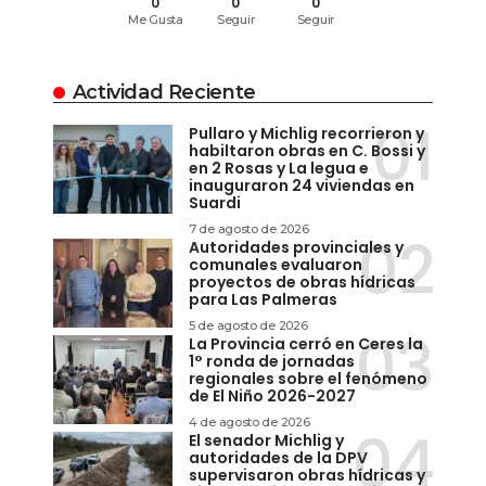
0
0
0
Me Gusta
Seguir
Seguir
Actividad Reciente
Pullaro y Michlig recorrieron y
habiltaron obras en C. Bossi y
en 2 Rosas y La legua e
inauguraron 24 viviendas en
Suardi
7 de agosto de 2026
Autoridades provinciales y
comunales evaluaron
proyectos de obras hídricas
para Las Palmeras
5 de agosto de 2026
La Provincia cerró en Ceres la
1° ronda de jornadas
regionales sobre el fenómeno
de El Niño 2026-2027
4 de agosto de 2026
El senador Michlig y
autoridades de la DPV
supervisaron obras hídricas y