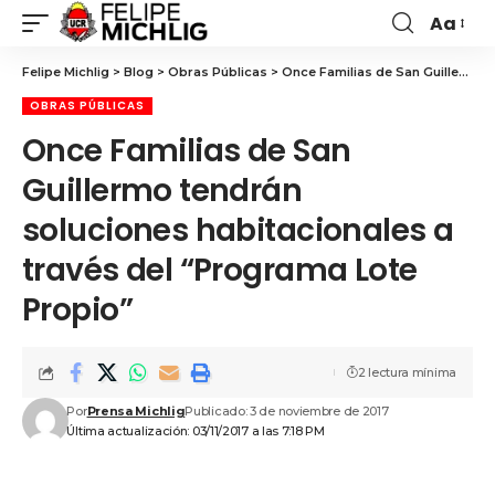
Aa
Felipe Michlig
>
Blog
>
Obras Públicas
>
Once Familias de San Guillermo tendrán soluciones habitacionales a través del “Programa Lote Propio”
OBRAS PÚBLICAS
Once Familias de San
Guillermo tendrán
soluciones habitacionales a
través del “Programa Lote
Propio”
2 lectura mínima
Por
Prensa Michlig
Publicado: 3 de noviembre de 2017
Última actualización: 03/11/2017 a las 7:18 PM