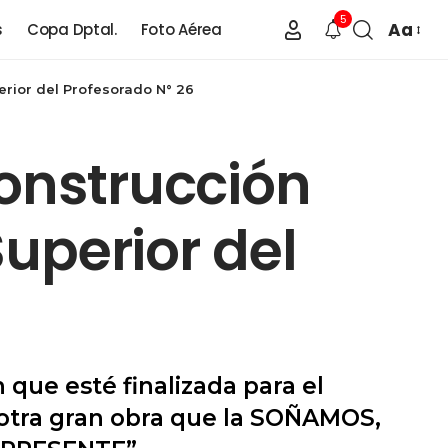
5
Aa
s
Copa Dptal.
Foto Aérea
perior del Profesorado N° 26
construcción
Superior del
 que esté finalizada para el
es otra gran obra que la SOÑAMOS,