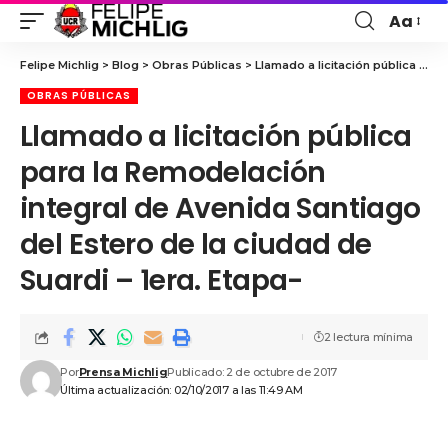
Aa
Felipe Michlig
>
Blog
>
Obras Públicas
>
Llamado a licitación pública para la Remodelación integral de Avenida Santiago del Estero de la ciudad de Suardi – 1era. Etapa-
OBRAS PÚBLICAS
Llamado a licitación pública
para la Remodelación
integral de Avenida Santiago
del Estero de la ciudad de
Suardi – 1era. Etapa-
2 lectura mínima
Por
Prensa Michlig
Publicado: 2 de octubre de 2017
Última actualización: 02/10/2017 a las 11:49 AM