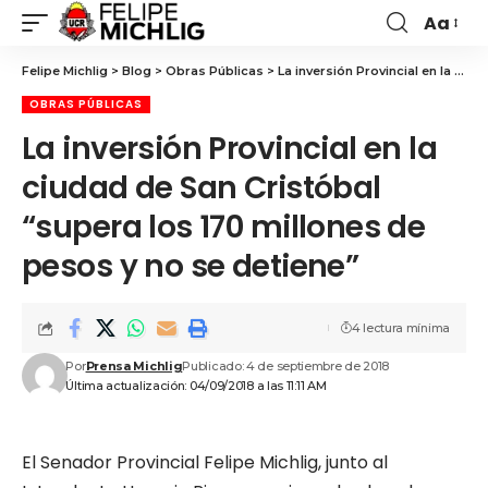
Aa
Felipe Michlig
>
Blog
>
Obras Públicas
>
La inversión Provincial en la ciudad de San Cristóbal “supera los 170 millones de pesos y no se detiene”
OBRAS PÚBLICAS
La inversión Provincial en la
ciudad de San Cristóbal
“supera los 170 millones de
pesos y no se detiene”
4 lectura mínima
Por
Prensa Michlig
Publicado: 4 de septiembre de 2018
Última actualización: 04/09/2018 a las 11:11 AM
El Senador Provincial Felipe Michlig, junto al