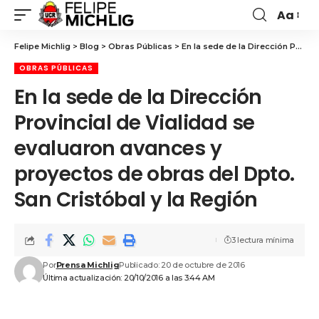
Aa
Felipe Michlig
>
Blog
>
Obras Públicas
>
En la sede de la Dirección Provincial de Vialidad se evaluaron avances y proyectos de obras del Dpto. San Cristóbal y la Región
OBRAS PÚBLICAS
En la sede de la Dirección
Provincial de Vialidad se
evaluaron avances y
proyectos de obras del Dpto.
San Cristóbal y la Región
3 lectura mínima
Por
Prensa Michlig
Publicado: 20 de octubre de 2016
Última actualización: 20/10/2016 a las 3:44 AM