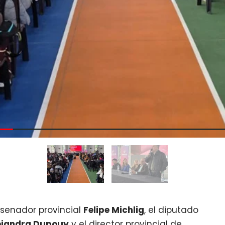
 senador provincial
Felipe Michlig
, el diputado
ejandra Dupouy
y el director provincial de