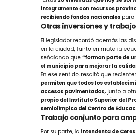
“Estas
20 viviendas que hoy se sort
íntegramente con recursos provinc
recibiendo fondos nacionales
para 
Otras inversiones y trabaj
El legislador recordó además las di
en la ciudad, tanto en materia educ
señalando que
“forman parte de un
el municipio para mejorar la calida
En ese sentido, resaltó que recien
permiten que todos los establecim
accesos pavimentados,
junto a otr
propio del Instituto Superior del P
semiolímpico del Centro de Educaci
Trabajo conjunto para amp
Por su parte, la
intendenta de Ceres