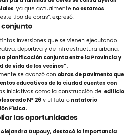
ean para familias de Ceres se construyeron
iales
, ya que actualmente
no estamos
este tipo de obras”, expresó.
o conjunto
stintas inversiones que se vienen ejecutando
ativa, deportiva y de infraestructura urbana,
a planificación conjunta entre la Provincia y
d de vida de los vecinos”.
temente se avanzó con
obras de pavimento que
ientos educativos de la ciudad cuenten con
as iniciativas como la construcción del
edificio
rofesorado Nº 26
y el futuro
natatorio
ón Física.
liar las oportunidades
 Alejandra Dupouy, destacó la importancia