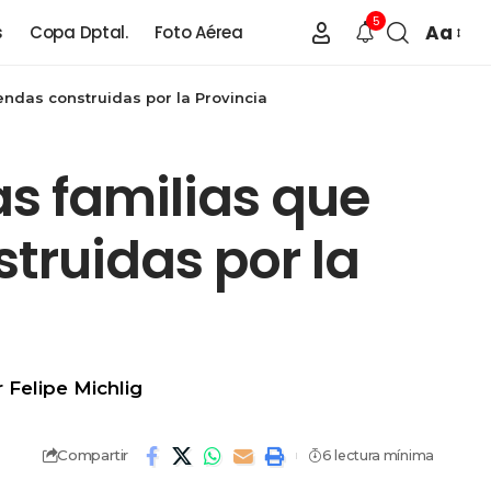
5
Aa
s
Copa Dptal.
Foto Aérea
endas construidas por la Provincia
as familias que
truidas por la
 Felipe Michlig
Compartir
6 lectura mínima