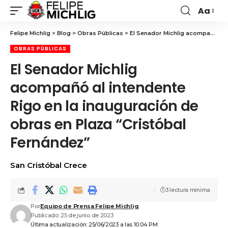
Aa
Felipe Michlig
>
Blog
>
Obras Públicas
>
El Senador Michlig acompañó al intendente Rigo en la inauguración de obras en Plaza “Cristóbal Fernández”
OBRAS PÚBLICAS
El Senador Michlig
acompañó al intendente
Rigo en la inauguración de
obras en Plaza “Cristóbal
Fernández”
San Cristóbal Crece
3 lectura mínima
Por
Equipo de Prensa Felipe Michlig
Publicado: 25 de junio de 2023
Última actualización: 25/06/2023 a las 10:04 PM