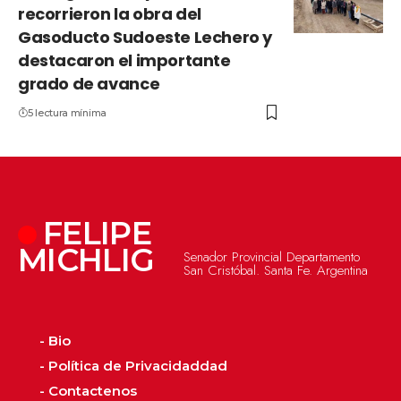
recorrieron la obra del
Gasoducto Sudoeste Lechero y
destacaron el importante
grado de avance
5 lectura mínima
FELIPE
MICHLIG
Senador Provincial Departamento
San Cristóbal. Santa Fe. Argentina
- Bio
- Política de Privacidaddad
- Contactenos