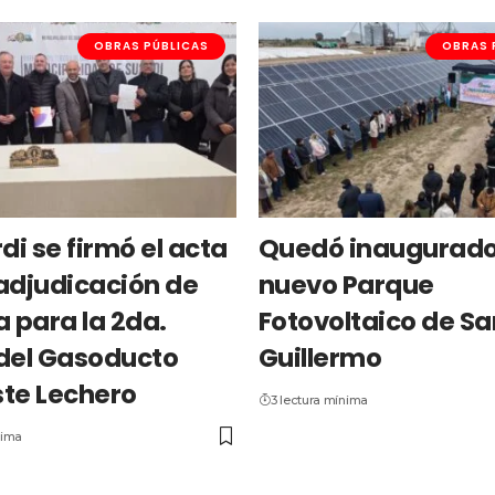
OBRAS PÚBLICAS
OBRAS 
di se firmó el acta
Quedó inaugurado
adjudicación de
nuevo Parque
a para la 2da.
Fotovoltaico de Sa
del Gasoducto
Guillermo
te Lechero
3 lectura mínima
nima