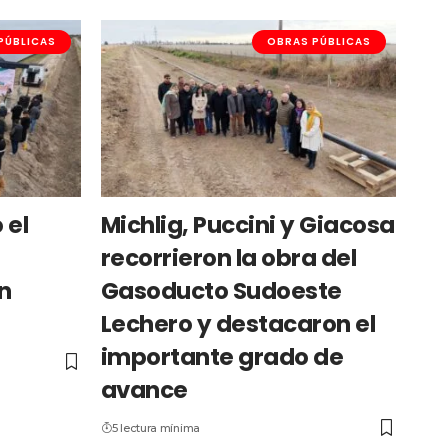
PÚBLICAS
OBRAS PÚBLICAS
 el
Michlig, Puccini y Giacosa
recorrieron la obra del
n
Gasoducto Sudoeste
Lechero y destacaron el
importante grado de
avance
5 lectura mínima