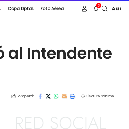
3
Aa
s
Copa Dptal.
Foto Aérea
ó al Intendente
Compartir
2 lectura mínima
RED SOCIAL