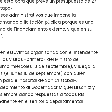
 de esta obra que prevé un presupuesto de 27
etapa».
asos administrativos que impone la
lamando a licitación pública porque es una
ama de Financiamiento externo, y que en su
”.
bién estuvimos organizando con el Intendente
las visitas -primero- del Ministro de
ximo miércoles 13 de septiembre), y luego la
ez (el lunes 18 de septiembre) con quién
ara el hospital de San Cristóbal».
radecimiento al Gobernador Miguel Lifschitz y
r siempre dando respuestas a todas las
anente en el territorio departamental”.