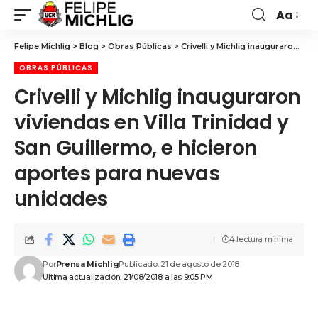
Aa
Felipe Michlig
>
Blog
>
Obras Públicas
>
Crivelli y Michlig inauguraron viviendas en Villa Trinidad y San Guillermo, e hicieron aportes para nuevas unidades
OBRAS PÚBLICAS
Crivelli y Michlig inauguraron
viviendas en Villa Trinidad y
San Guillermo, e hicieron
aportes para nuevas
unidades
4 lectura mínima
Por
Prensa Michlig
Publicado: 21 de agosto de 2018
Última actualización: 21/08/2018 a las 9:05 PM