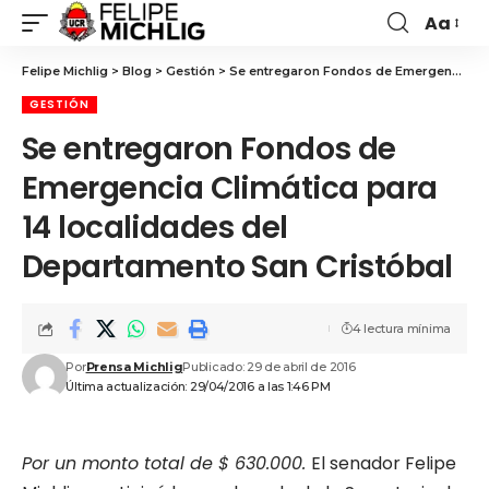
Aa
Felipe Michlig
>
Blog
>
Gestión
>
Se entregaron Fondos de Emergencia Climática para 14 localidades del Departamento San Cristóbal
GESTIÓN
Se entregaron Fondos de
Emergencia Climática para
14 localidades del
Departamento San Cristóbal
4 lectura mínima
Por
Prensa Michlig
Publicado: 29 de abril de 2016
Última actualización: 29/04/2016 a las 1:46 PM
Por un monto total de $ 630.000.
El senador Felipe