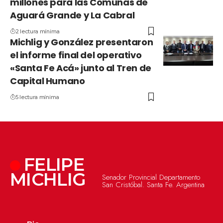
millones para las Comunas de
Aguará Grande y La Cabral
2 lectura mínima
Michlig y González presentaron
el informe final del operativo
«Santa Fe Acá» junto al Tren de
Capital Humano
5 lectura mínima
FELIPE
MICHLIG
Senador Provincial Departamento
San Cristóbal. Santa Fe. Argentina